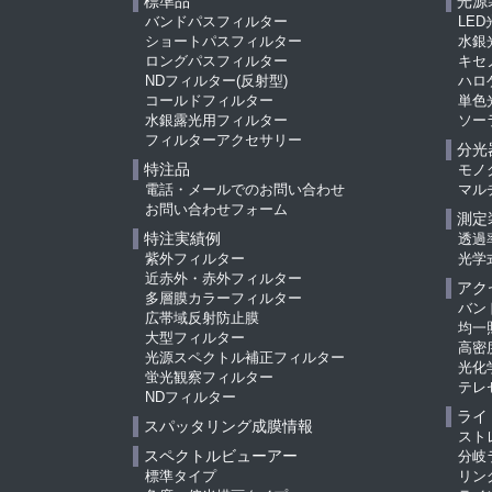
標準品
光源
バンドパスフィルター
LED
ショートパスフィルター
水銀
ロングパスフィルター
キセ
NDフィルター(反射型)
ハロ
コールドフィルター
単色
水銀露光用フィルター
ソー
フィルターアクセサリー
分光
特注品
モノ
電話・メールでのお問い合わせ
マル
お問い合わせフォーム
測定
特注実績例
透過
紫外フィルター
光学
近赤外・赤外フィルター
アク
多層膜カラーフィルター
バン
広帯域反射防止膜
均一
大型フィルター
高密
光源スペクトル補正フィルター
光化
蛍光観察フィルター
テレ
NDフィルター
ライ
スパッタリング成膜情報
スト
スペクトルビューアー
分岐
標準タイプ
リン