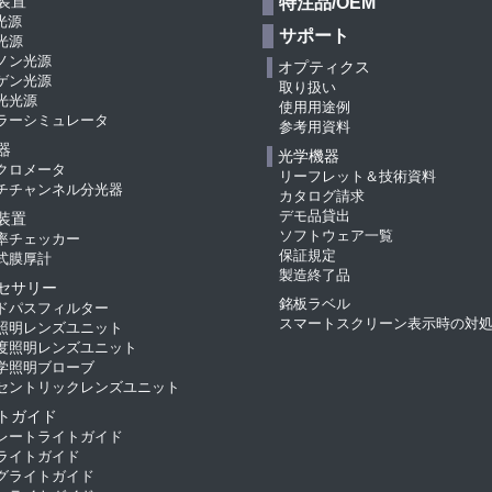
装置
特注品/OEM
光源
サポート
光源
ノン光源
オプティクス
ゲン光源
取り扱い
光光源
使用用途例
ラーシミュレータ
参考用資料
器
光学機器
クロメータ
リーフレット＆技術資料
チチャンネル分光器
カタログ請求
デモ品貸出
装置
ソフトウェア一覧
率チェッカー
保証規定
式膜厚計
製造終了品
セサリー
銘板ラベル
ドパスフィルター
スマートスクリーン表示時の対
照明レンズユニット
度照明レンズユニット
学照明ブローブ
セントリックレンズユニット
トガイド
レートライトガイド
ライトガイド
グライトガイド