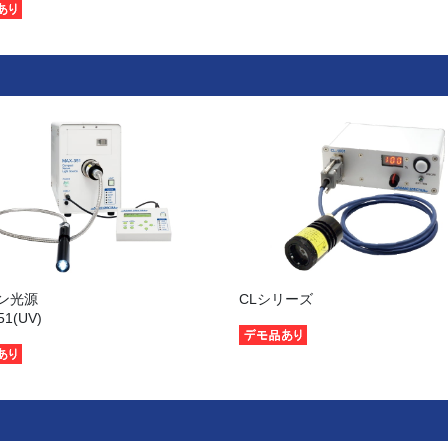
ン光源
CLシリーズ
51(UV)