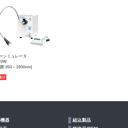
ーシミュレータ
20W
囲:350～1800nm]
学機器
組込製品