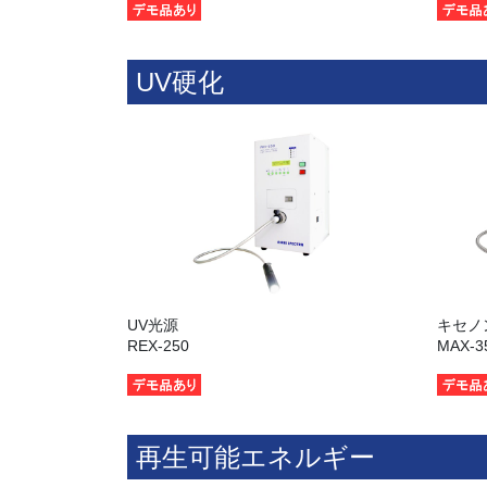
UV硬化
UV光源
キセノ
REX-250
MAX-3
再生可能エネルギー