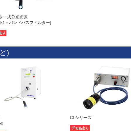
ター式分光光源
-351＋バンドパスフィルター]
ど)
源
CLシリーズ
50