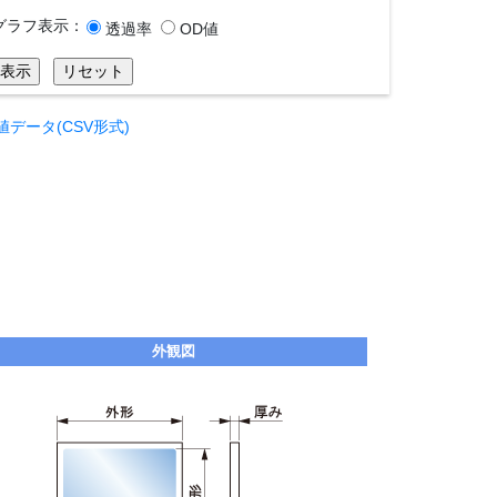
グラフ表示：
透過率
OD値
値データ(CSV形式)
外観図