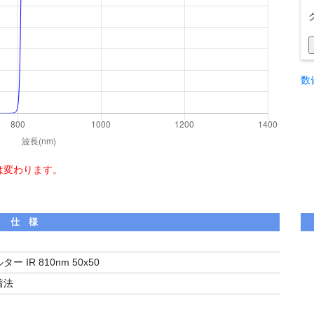
数
は変わります。
仕 様
 IR 810nm 50x50
着法