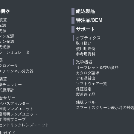
学機器
組込製品
装置
特注品/OEM
光源
サポート
光源
ノン光源
オプティクス
ゲン光源
取り扱い
光光源
使用用途例
ラーシミュレータ
参考用資料
器
光学機器
クロメータ
リーフレット＆技術資料
チチャンネル分光器
カタログ請求
デモ品貸出
装置
ソフトウェア一覧
率チェッカー
保証規定
式膜厚計
製造終了品
セサリー
銘板ラベル
ドパスフィルター
スマートスクリーン表示時の対
照明レンズユニット
度照明レンズユニット
学照明ブローブ
セントリックレンズユニット
トガイド