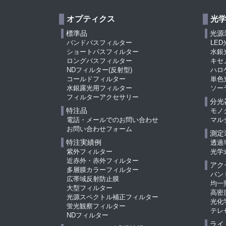
オプティクス
光
標準品
光源
バンドパスフィルター
LED
ショートパスフィルター
水銀
ロングパスフィルター
キセ
NDフィルター(反射型)
ハロ
コールドフィルター
単色
水銀露光用フィルター
ソー
フィルターアクセサリー
分光
特注品
モノ
電話・メールでのお問い合わせ
マル
お問い合わせフォーム
測定
特注実績例
透過
紫外フィルター
光学
近赤外・赤外フィルター
アク
多層膜カラーフィルター
バン
広帯域反射防止膜
均一
大型フィルター
高密
光源スペクトル補正フィルター
光化
蛍光観察フィルター
テレ
NDフィルター
ライ