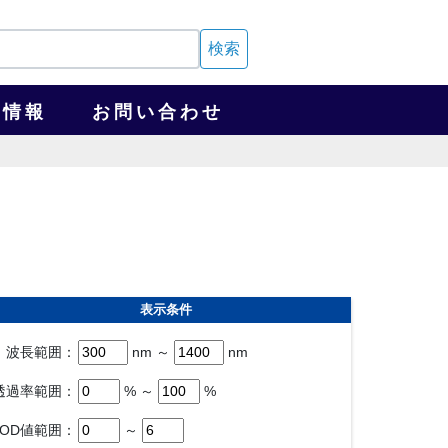
検索
用情報
お問い合わせ
表示条件
波長範囲：
nm ～
nm
透過率範囲：
% ～
%
OD値範囲：
～