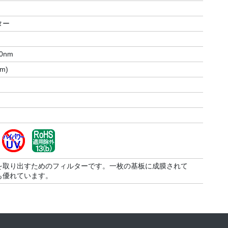
ルター
760nm
m)
を取り出すためのフィルターです。一枚の基板に成膜されて
も優れています。