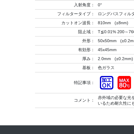
入射角度：
0°
フィルタータイプ：
ロングパスフィ
カットオン波長：
810nm (±8nm)
阻止域：
T≦0.01% 200～
外形：
50x50mm (±0.2m
有効形：
45x45mm
厚み：
2.0mm (±0.2mm)
基板：
色ガラス
特記事項：
赤外域の必要な光
コメント：
いるため耐久性に